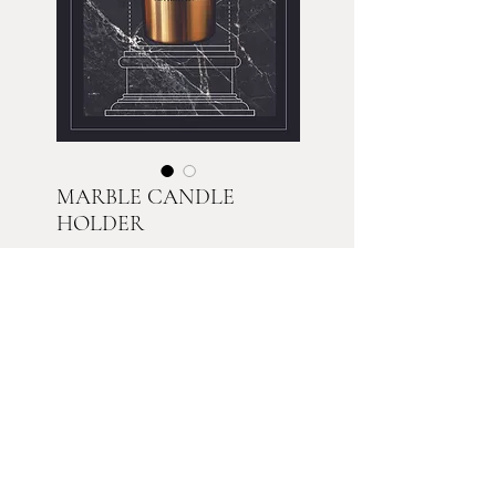
MARBLE CANDLE
HOLDER
Cena
250,00 zł
Brak w magazynie
Black Silk Marble
Brushed